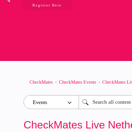
Register Here
CheckMates
CheckMates Events
CheckMates Live
CheckMates Live Nethe