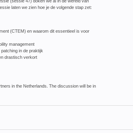
sie (sessie 47) doken we al in de wereld van
sie laten we zien hoe je de volgende stap zet:
ment (CTEM) en waarom dit essentieel is voor
bility management
patching in de praktijk
en drastisch verkort
tners in the Netherlands. The discussion will be in