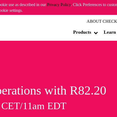
ookie use as described in our
Privacy Policy
. Click Preferences to cust
ookie settings.
ABOUT CHECK
Products
Learn
erations with R82.20
m CET/11am EDT