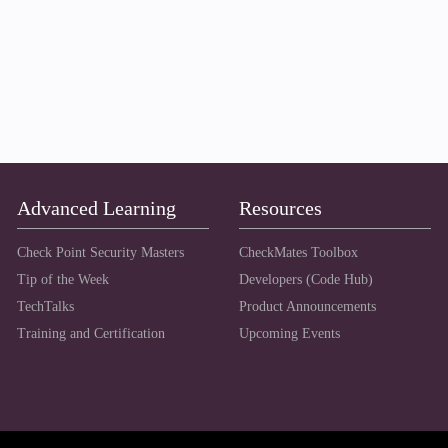
Advanced Learning
Resources
Check Point Security Masters
CheckMates Toolbox
Tip of the Week
Developers (Code Hub)
TechTalks
Product Announcements
Training and Certification
Upcoming Events