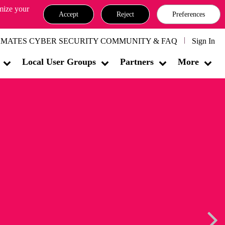
omize your
Accept
Reject
Preferences
MATES CYBER SECURITY COMMUNITY & FAQ
Sign In
Local User Groups
Partners
More