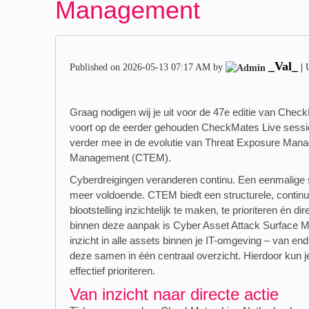
Management
_Val_
Published on
‎2026-05-13
07:17 AM
by
|
U
Graag nodigen wij je uit voor de 47e editie van Che
voort op de eerder gehouden CheckMates Live sess
verder mee in de evolutie van Threat Exposure Man
Management (CTEM).
Cyberdreigingen veranderen continu. Een eenmalige 
meer voldoende. CTEM biedt een structurele, conti
blootstelling inzichtelijk te maken, te prioriteren én d
binnen deze aanpak is Cyber Asset Attack Surface
inzicht in alle assets binnen je IT-omgeving – van en
deze samen in één centraal overzicht. Hierdoor kun je 
effectief prioriteren.
Van inzicht naar directe actie