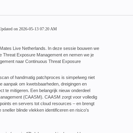
pdated on
‎2026-05-13
07:20 AM
ckMates Live Netherlands. In deze sessie bouwen we
ie Threat Exposure Management en nemen we je
agement naar Continuous Threat Exposure
scan of handmatig patchproces is simpelweg niet
nue aanpak om kwetsbaarheden, dreigingen en
irect te mitigeren. Een belangrijk nieuw onderdeel
 Management (CAASM). CAASM zorgt voor volledig
dpoints en servers tot cloud resources – en brengt
sneller blinde vlekken identificeren en risico’s